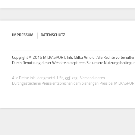
IMPRESSUM
DATENSCHUTZ
Copyright © 2015 MILKASPORT, Inh. Milka Arnold. Alle Rechte vorbehalten
Durch Benutzung dieser Website akzeptieren Sie unsere Nutzungsbedingu
Alle Preise inkl. der gesetzl. USt, ggf. zzgl. Versandkosten.
Durchgestrichene Preise entsprechen dem bisherigen Preis bei MILKASPOR